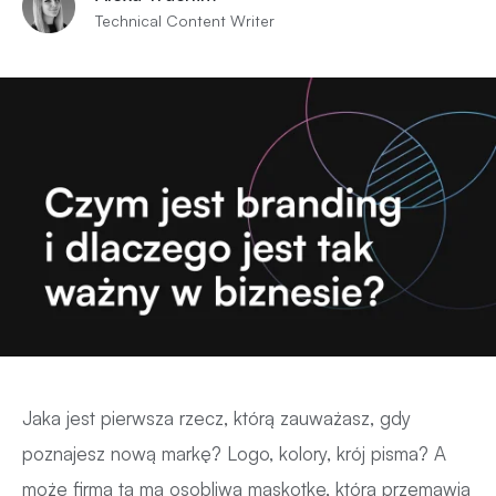
Technical Content Writer
Jaka jest pierwsza rzecz, którą zauważasz, gdy
poznajesz nową markę? Logo, kolory, krój pisma? A
może firma ta ma osobliwą maskotkę, która przemawia