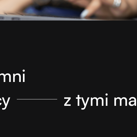
mni
cy
z tymi m