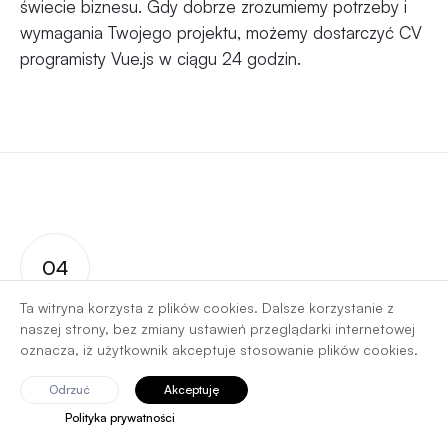
świecie biznesu. Gdy dobrze zrozumiemy potrzeby i
wymagania Twojego projektu, możemy dostarczyć CV
programisty Vue.js w ciągu 24 godzin.
04
Ta witryna korzysta z plików cookies. Dalsze korzystanie z
naszej strony, bez zmiany ustawień przeglądarki internetowej
W jaki sposób gwarantujemy i
oznacza, iż użytkownik akceptuje stosowanie plików cookies.
podtrzymujemy wysoki poziom
Odrzuć
Akceptuję
kompetencji naszych
Polityka prywatności