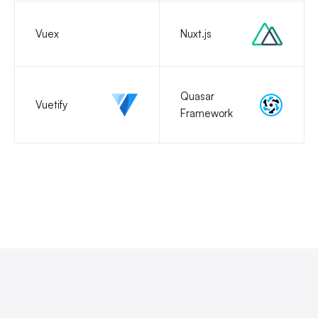
Vuex
Nuxt.js
Quasar
Vuetify
Framework