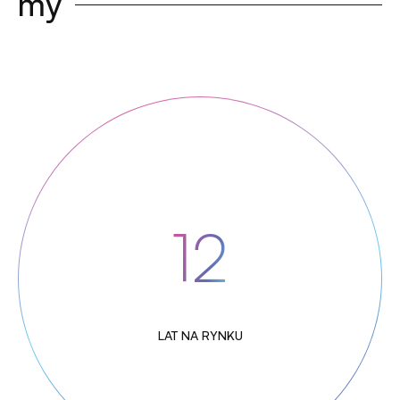
my
12
LAT NA RYNKU