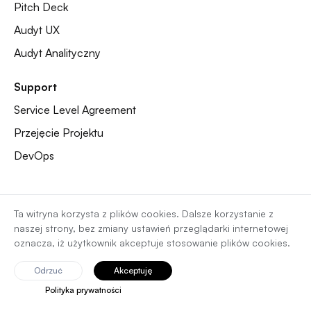
Pitch Deck
Audyt UX
Audyt Analityczny
Support
Service Level Agreement
Przejęcie Projektu
DevOps
INSIGHTS
KLIENCI
Ta witryna korzysta z plików cookies. Dalsze korzystanie z
Blog
Makro
naszej strony, bez zmiany ustawień przeglądarki internetowej
oznacza, iż użytkownik akceptuje stosowanie plików cookies.
News
DHL
Odrzuć
Akceptuję
Development
Fracht
Polityka prywatności
Product Design
Inter Cars