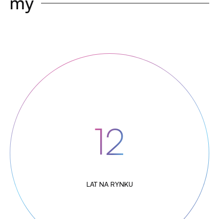
my
12
LAT NA RYNKU