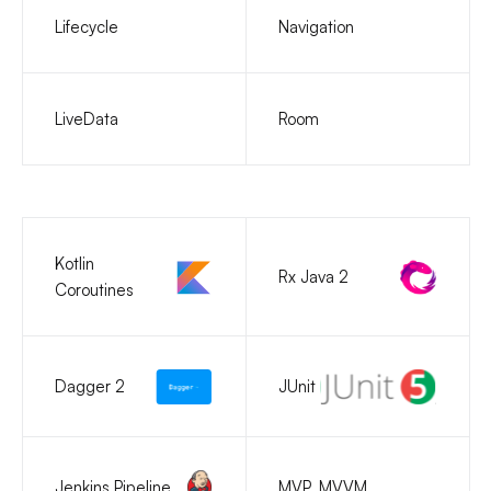
Lifecycle
Navigation
LiveData
Room
Kotlin
Rx Java 2
Coroutines
Dagger 2
JUnit
Jenkins Pipeline
MVP, MVVM