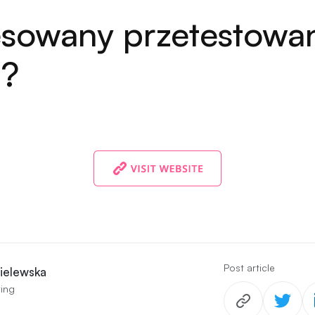
esowany przetestowa
i?
Post article
ielewska
ing