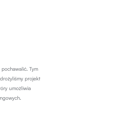
am pochawalić. Tym
drożyliśmy projekt
który umożliwia
ingowych.