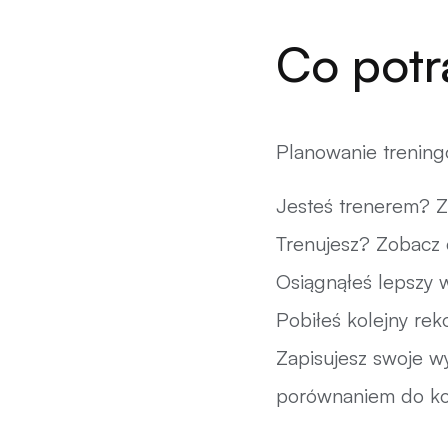
Co potr
Planowanie treningó
Jesteś trenerem? Za
Trenujesz? Zobacz 
Osiągnąłeś lepszy w
Pobiłeś kolejny rek
Zapisujesz swoje wyn
porównaniem do ko