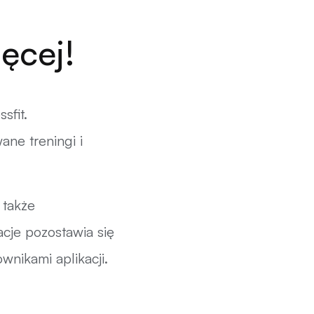
ęcej!
sfit.
ane treningi i
 także
cje pozostawia się
ownikami aplikacji.