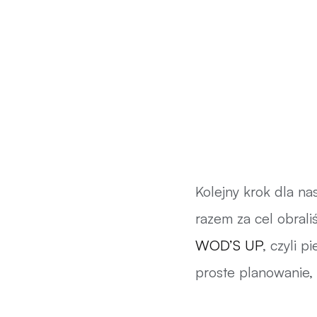
Kolejny krok dla na
razem za cel obrali
WOD’S UP
, czyli p
proste planowanie,