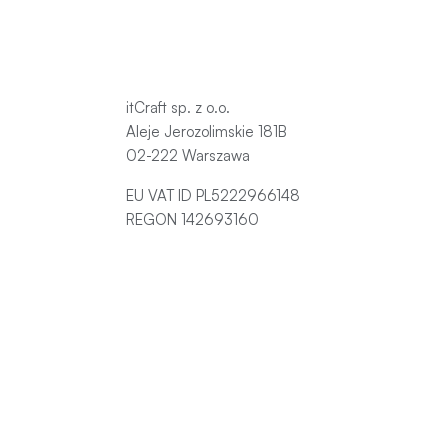
itCraft sp. z o.o.
Aleje Jerozolimskie 181B
02-222 Warszawa
EU VAT ID PL5222966148
REGON 142693160