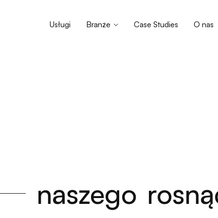
Usługi
Branże
Case Studies
O nas
naszego
rosną